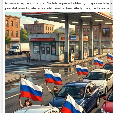
to samozrejme somarina. Na Infovojne a Pohlavných správach by s
prečítal pravdu, ale už sa infiltrovali aj tam. Ale ty vieš, že to nie je 