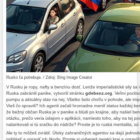
Rusko ťa potrebuje. / Zdroj: Bing Image Creator
V Rusku je ropy, nafty a benzínu dosť. Lenže imperialistické sily sa i
Ruska zabránili panike, vytvorili stránku
gdebenz.org
. Veľmi pocti
pumpu a aktuálny stav na nej. Všetko bolo chvíľu v pohode, ale imperia
Vieš čo spravili? Ich agenti začali hromadne meniť status každej 
že bežný občan Ruska je v panike a blúdi po krajine, aby našiel benz
otázku, prečo veria údajom v aplikácii, namiesto toho, aby na tej po
natankovali si tú sračku do nádrže? Proste je to ruská mentalita, sú 
Ale ty to môžeš zvrátiť. Útoky zahraničných agentov sa dajú jednodu
prihlásiť a opraviť ich škody. Proste si vyberieš nejaký kraj a opra