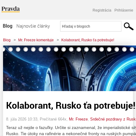
Registrácia
Prihlásenie
Blog
Najnovšie články
Najčítanejšie články
Blog
>
Mr. Freeze komentuje
>
Kolaborant, Rusko ťa potrebuje!
Najkomentovanejšie články
Zoznam blogov
Komerčné blogy
Kolaborant, Rusko ťa potrebuje!
8. júla 2026 10:33
, Prečítané 664x,
Mr. Freeze
,
Srdečné pozdravy z Rusk
Teraz už nejde o fazuľky. Určite si zaznamenal, že imperialistické sily
Rusko. Tie útoky na rafinérie a nekonečné fronty na ruských pumpác