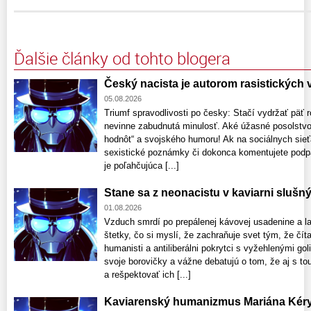
Ďalšie články od tohto blogera
Český nacista je autorom rasistických
05.08.2026
Triumf spravodlivosti po česky: Stačí vydržať päť r
nevinne zabudnutá minulosť. Aké úžasné posolstvo
hodnôt“ a svojského humoru! Ak na sociálnych sieťa
sexistické poznámky či dokonca komentujete podpa
je poľahčujúca [...]
Stane sa z neonacistu v kaviarni slušn
01.08.2026
Vzduch smrdí po prepálenej kávovej usadenine a l
štetky, čo si myslí, že zachraňuje svet tým, že číta
humanisti a antiliberálni pokrytci s vyžehlenými go
svoje borovičky a vážne debatujú o tom, že aj s tou
a rešpektovať ich [...]
Kaviarenský humanizmus Mariána Kér