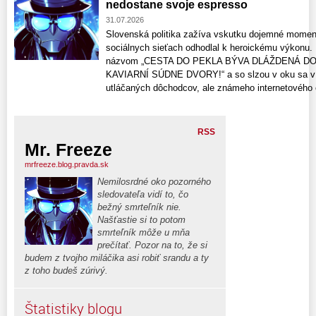
nedostane svoje espresso
31.07.2026
Slovenská politika zažíva vskutku dojemné momen
sociálnych sieťach odhodlal k heroickému výkonu.
názvom „CESTA DO PEKLA BÝVA DLÁŽDENÁ D
KAVIARNÍ SÚDNE DVORY!“ a so slzou v oku sa v ň
utláčaných dôchodcov, ale známeho internetového e
RSS
Mr. Freeze
mrfreeze.blog.pravda.sk
Nemilosrdné oko pozorného
sledovateľa vidí to, čo
bežný smrteľník nie.
Našťastie si to potom
smrteľník môže u mňa
prečítať. Pozor na to, že si
budem z tvojho miláčika asi robiť srandu a ty
z toho budeš zúrivý.
Štatistiky blogu