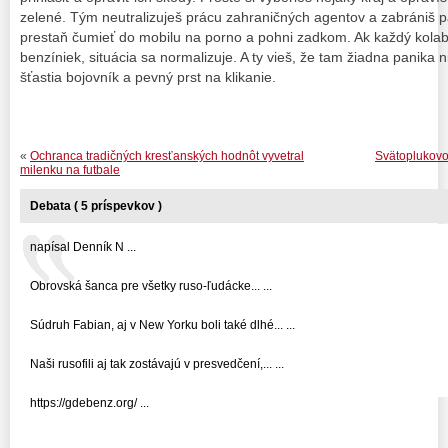
zelené. Tým neutralizuješ prácu zahraničných agentov a zabrániš p
prestaň čumieť do mobilu na porno a pohni zadkom. Ak každý kola
benzíniek, situácia sa normalizuje. A ty vieš, že tam žiadna panika n
šťastia bojovník a pevný prst na klikanie.
«
Ochranca tradičných kresťanských hodnôt vyvetral
Svätoplukovo 
milenku na futbale
Debata ( 5 príspevkov )
napísal Denník N ...
Obrovská šanca pre všetky ruso-ľudácke... ...
Súdruh Fabian, aj v New Yorku boli také dlhé... ...
Naši rusofili aj tak zostávajú v presvedčení,... ...
https://gdebenz.org/ ...