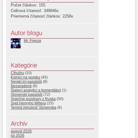
Počet článkov: 155
Celková čítanosť: 349946x
Priemerná čítanosť článkov: 2258x
Autor blogu
Mr. Freeze
Kategórie
Cthulhu
(10)
Komici na javisku
(45)
Nejakí iní papaláši
(8)
Nezaradené
(6)
Šialení analytici a komentátori
(1)
Slovenskí papaláši
(72)
Srdečné pozdravy z Ruska
(50)
Svet Henryho Millera
(15)
Temná minulosť Slovenska
(6)
Archív
august 2026
júl 2026