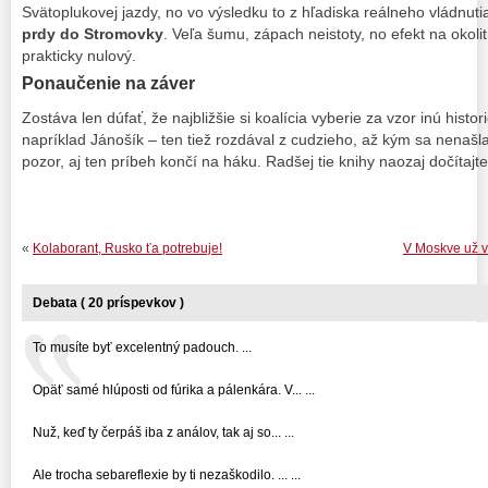
Svätoplukovej jazdy, no vo výsledku to z hľadiska reálneho vládnutia
prdy do Stromovky
. Veľa šumu, zápach neistoty, no efekt na okolit
prakticky nulový.
Ponaučenie na záver
Zostáva len dúfať, že najbližšie si koalícia vyberie za vzor inú histo
napríklad Jánošík – ten tiež rozdával z cudzieho, až kým sa nenašl
pozor, aj ten príbeh končí na háku. Radšej tie knihy naozaj dočítajte
«
Kolaborant, Rusko ťa potrebuje!
V Moskve už v 
Debata ( 20 príspevkov )
To musíte byť excelentný padouch. ...
Opäť samé hlúposti od fúrika a pálenkára. V... ...
Nuž, keď ty čerpáš iba z análov, tak aj so... ...
Ale trocha sebareflexie by ti nezaškodilo. ... ...