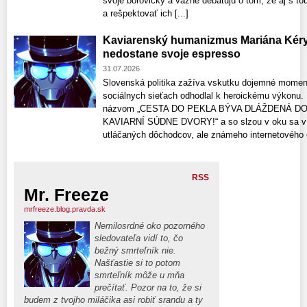
svoje borovičky a vážne debatujú o tom, že aj s tou
a rešpektovať ich [...]
Kaviarenský humanizmus Mariána Kér
nedostane svoje espresso
31.07.2026
Slovenská politika zažíva vskutku dojemné momen
sociálnych sieťach odhodlal k heroickému výkonu.
názvom „CESTA DO PEKLA BÝVA DLÁŽDENÁ D
KAVIARNÍ SÚDNE DVORY!“ a so slzou v oku sa v ň
utláčaných dôchodcov, ale známeho internetového e
RSS
Mr. Freeze
mrfreeze.blog.pravda.sk
Nemilosrdné oko pozorného
sledovateľa vidí to, čo
bežný smrteľník nie.
Našťastie si to potom
smrteľník môže u mňa
prečítať. Pozor na to, že si
budem z tvojho miláčika asi robiť srandu a ty