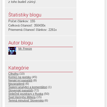
z toho budeš zúrivý.
Štatistiky blogu
Počet článkov: 155
Celková čítanosť: 350430x
Priemerná čítanosť článkov: 2261x
Autor blogu
Mr. Freeze
Kategórie
Cthulhu
(10)
Komici na javisku
(45)
Nejakí iní papaláši
(8)
Nezaradené
(6)
Šialení analytici a komentátori
(1)
Slovenskí papaláši
(72)
Srdečné pozdravy z Ruska
(50)
Svet Henryho Millera
(15)
Temná minulosť Slovenska
(6)