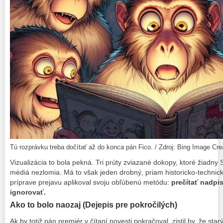
Tú rozprávku treba dočítať až do konca pán Fico. / Zdroj: Bing Image Cre
Vizualizácia to bola pekná. Tri prúty zviazané dokopy, ktoré žiadny
médiá nezlomia. Má to však jeden drobný, priam historicko-technick
príprave prejavu aplikoval svoju obľúbenú metódu:
prečítať nadpi
ignorovať.
Ako to bolo naozaj (Dejepis pre pokročilých)
Ak by totiž pán premiér v čítaní povesti pokračoval, zistil by, že st