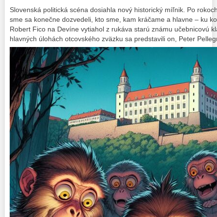
Slovenská politická scéna dosiahla nový historický míľnik. Po rokoch
sme sa konečne dozvedeli, kto sme, kam kráčame a hlavne – ku k
Robert Fico na Devíne vytiahol z rukáva starú známu učebnicovú kla
hlavných úlohách otcovského zväzku sa predstavili on, Peter Pellegr