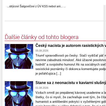
...strýcovi Šalgovičovi z ÚV KSS nebol ani... ...
Ďalšie články od tohto blogera
Český nacista je autorom rasistických
05.08.2026
Triumf spravodlivosti po česky: Stačí vydržať päť r
nevinne zabudnutá minulosť. Aké úžasné posolstvo
hodnôt“ a svojského humoru! Ak na sociálnych sieťa
sexistické poznámky či dokonca komentujete podpa
je poľahčujúca [...]
Stane sa z neonacistu v kaviarni slušn
01.08.2026
Vzduch smrdí po prepálenej kávovej usadenine a l
štetky, čo si myslí, že zachraňuje svet tým, že číta
humanisti a antiliberálni pokrytci s vyžehlenými go