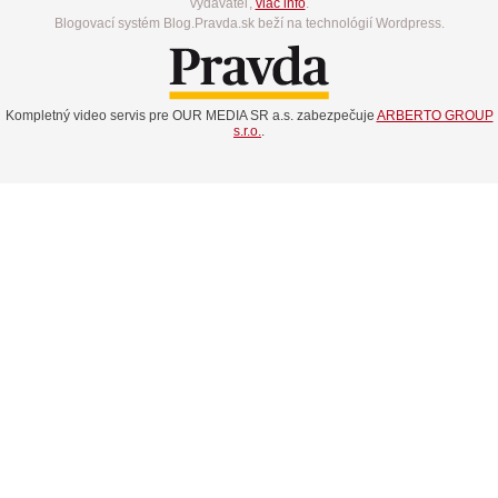
vydavateľ,
viac info
.
Blogovací systém Blog.Pravda.sk beží na technológií Wordpress.
Kompletný video servis pre OUR MEDIA SR a.s. zabezpečuje
ARBERTO GROUP
s.r.o.
.