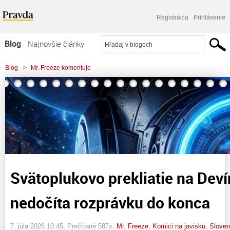
Registrácia
Prihlásenie
Blog
Najnovšie články
Najčítanejšie články
Blog
>
Mr. Freeze komentuje
Najkomentovanejšie články
>
Svätoplukovo prekliatie na Devíne: Keď Fico nedočíta rozprávku do konca
Zoznam blogov
Komerčné blogy
Svätoplukovo prekliatie na Deví
nedočíta rozprávku do konca
7. júla 2026 10:45
, Prečítané 587x,
Mr. Freeze
,
Komici na javisku
,
Sloven