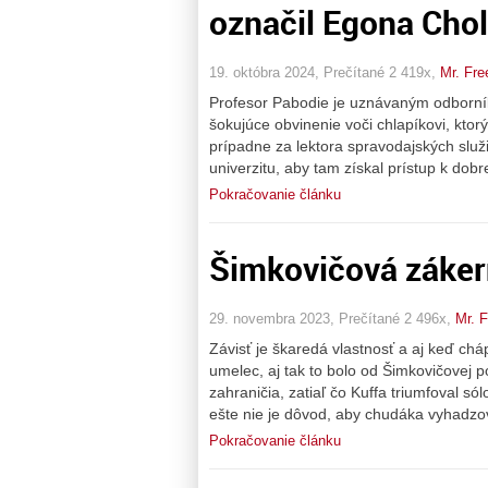
označil Egona Chol
19. októbra 2024, Prečítané 2 419x,
Mr. Fre
Profesor Pabodie je uznávaným odborník
šokujúce obvinenie voči chlapíkovi, kto
prípadne za lektora spravodajských slu
univerzitu, aby tam získal prístup k dob
Pokračovanie článku
Šimkovičová záker
29. novembra 2023, Prečítané 2 496x,
Mr. 
Závisť je škaredá vlastnosť a aj keď ch
umelec, aj tak to bolo od Šimkovičovej po
zahraničia, zatiaľ čo Kuffa triumfoval só
ešte nie je dôvod, aby chudáka vyhadzov
Pokračovanie článku