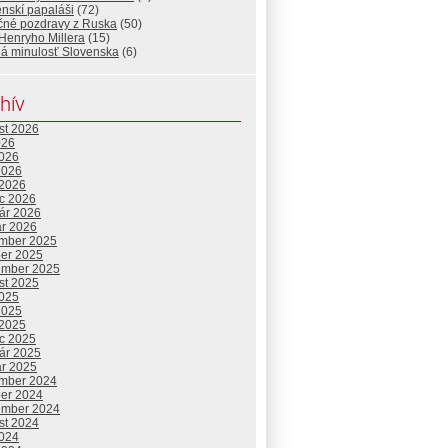
nskí papaláši
(72)
čné pozdravy z Ruska
(50)
Henryho Millera
(15)
á minulosť Slovenska
(6)
hív
st 2026
026
2026
2026
 2026
c 2026
uár 2026
ár 2026
mber 2025
ber 2025
ember 2025
st 2025
2025
2025
 2025
c 2025
uár 2025
ár 2025
mber 2024
ber 2024
ember 2024
st 2024
2024