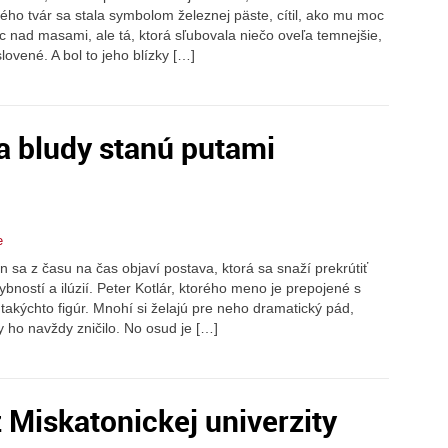
ého tvár sa stala symbolom železnej päste, cítil, ako mu moc
 nad masami, ale tá, ktorá sľubovala niečo oveľa temnejšie,
ovené. A bol to jeho blízky […]
sa bludy stanú putami
e
sa z času na čas objaví postava, ktorá sa snaží prekrútiť
bností a ilúzií. Peter Kotlár, ktorého meno je prepojené s
akýchto figúr. Mnohí si želajú pre neho dramatický pád,
y ho navždy zničilo. No osud je […]
 Miskatonickej univerzity