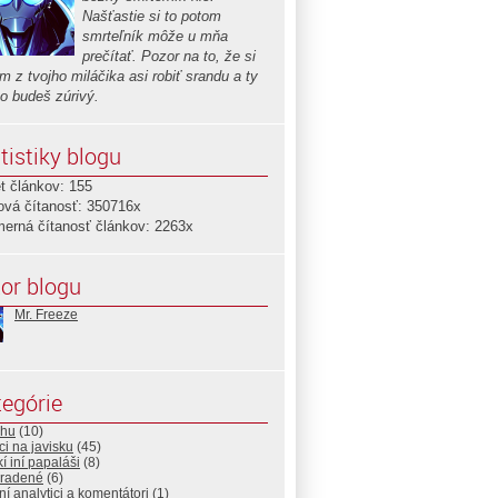
Našťastie si to potom
smrteľník môže u mňa
prečítať. Pozor na to, že si
 z tvojho miláčika asi robiť srandu a ty
ho budeš zúrivý.
tistiky blogu
t článkov: 155
ová čítanosť: 350716x
merná čítanosť článkov: 2263x
or blogu
Mr. Freeze
egórie
lhu
(10)
i na javisku
(45)
í iní papaláši
(8)
radené
(6)
ní analytici a komentátori
(1)