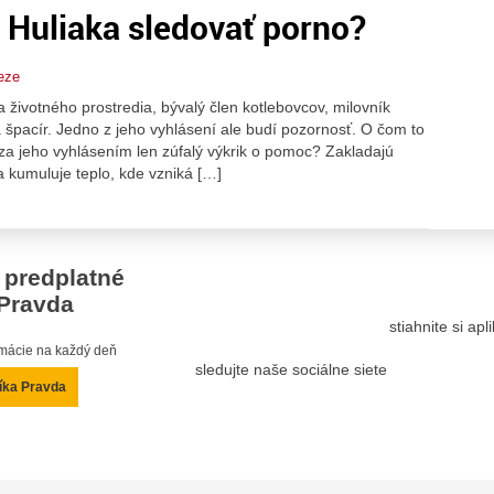
i Huliaka sledovať porno?
eze
 životného prostredia, bývalý člen kotlebovcov, milovník
a špacír. Jedno z jeho vyhlásení ale budí pozornosť. O čom to
 za jeho vyhlásením len zúfalý výkrik o pomoc? Zakladajú
a kumuluje teplo, kde vzniká […]
 predplatné
Pravda
stiahnite si ap
ormácie na každý deň
sledujte naše sociálne siete
íka Pravda