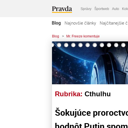
Správy
Športweb
Auto
Kok
Blog
Najnovšie články
Najčítanejšie č
Blog
>
Mr. Freeze komentuje
Rubrika:
Cthulhu
Šokujúce proroctv
hodnôt Putin spomí