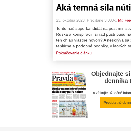
Aká temná sila nút
23. októbra 2023, Prečítané 3 088x,
Mr. Fre
Tento náš superkandidát na post ministra
Ruska a konšpirácií, si rád pustí pusu n
ten chlap vlastne hovorí? A neskrýva sa
teplárne a podobné podniky, v ktorých s
Pokračovanie článku
Objednajte si
denníka 
a získajte užitočné inf
Predplatné denn