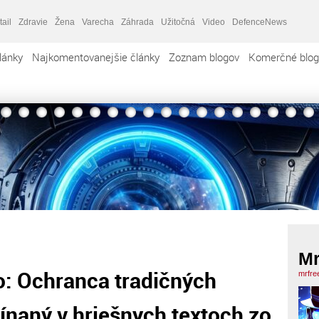
tail
Zdravie
Žena
Varecha
Záhrada
Užitočná
Video
DefenceNews
lánky
Najkomentovanejšie články
Zoznam blogov
Komerčné blog
Mr
o: Ochranca tradičných
mrfre
naný v hriešnych textoch zo