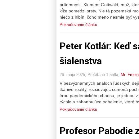
prítomnosť. Klement Gottwald, muž, ktor
kĺže pomedzi prsty. Nie tá pozemská moc
niečo z hlbín, čoho meno nesmie byť vysl
Pokračovanie článku
Peter Kotlár: Keď 
šialenstva
26. mája 2025, Prečítané 1 559x,
Mr. Freez
V bezvýznamných análoch ľudských dejín 
tkanivo reality, rozsievajúc semená pochy
érou pandemického chaosu, je jednou z t
rýchle a zahanbujúce odhalenie, ktoré b
Pokračovanie článku
Profesor Pabodie z