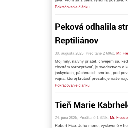
piva. Vtom sa z tieňa vynorila postava, k
Pokračovanie článku
Peková odhalila st
Reptiliánov
30. augusta 2025, Prečítané 2 696x,
Mr. Fr
Môj milý, naivný priateľ, chvejem sa, keď
chystám vyrozprávať, je svedectvom o k
jaskyniach, páchnucich smrťou, pod pov
vojna, ktorej krutosť presahuje naše na
Pokračovanie článku
Tieň Marie Kabrhel
24. júna 2025, Prečítané 1 823x,
Mr. Freeze
Robert Fico. Jeho meno, vyslovené v hoc