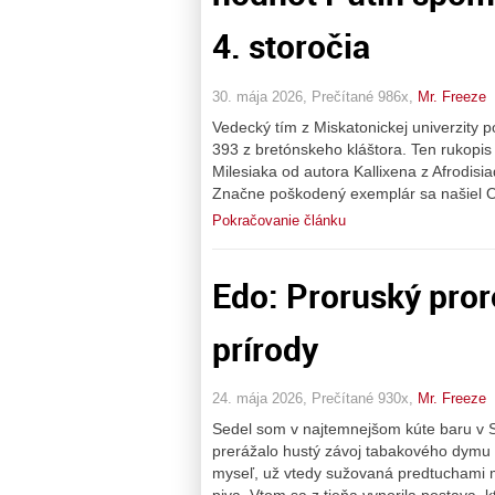
4. storočia
30. mája 2026, Prečítané 986x,
Mr. Freeze
Vedecký tím z Miskatonickej univerzity
393 z bretónskeho kláštora. Ten rukopis
Milesiaka od autora Kallixena z Afrodis
Značne poškodený exemplár sa našiel O
Pokračovanie článku
Edo: Proruský pro
prírody
24. mája 2026, Prečítané 930x,
Mr. Freeze
Sedel som v najtemnejšom kúte baru v S
prerážalo hustý závoj tabakového dymu 
myseľ, už vtedy sužovaná predtuchami m