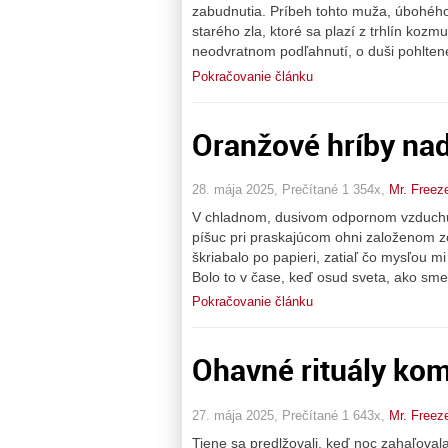
zabudnutia. Príbeh tohto muža, úbohého 
starého zla, ktoré sa plazí z trhlín kozmu
neodvratnom podľahnutí, o duši pohltene
Pokračovanie článku
Oranžové hríby na
28. mája 2025, Prečítané 1 354x,
Mr. Freez
V chladnom, dusivom odpornom vzduchu,
píšuc pri praskajúcom ohni založenom 
škriabalo po papieri, zatiaľ čo mysľou mi b
Bolo to v čase, keď osud sveta, ako sme 
Pokračovanie článku
Ohavné rituály ko
27. mája 2025, Prečítané 1 643x,
Mr. Freez
Tiene sa predlžovali, keď noc zahaľovala