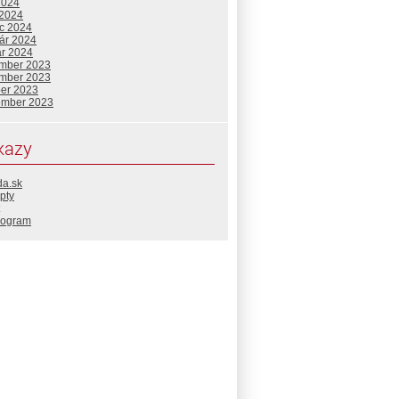
2024
 2024
c 2024
uár 2024
ár 2024
mber 2023
mber 2023
ber 2023
ember 2023
kazy
da.sk
pty
rogram