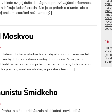
máj 
v biede svojej duše, je ságou o pretrvávajúcej prítomnosti
apríl
 a infikuje ľudské srdcia. Nie je to príbeh o triumfe, ale o
mare
febr
j entitami staršími než samotný […]
janu
dece
nove
októ
sept
d Moskvou
Od
e
Fotky
Prav
 kdesi hlboko v útrobách starobylého domu, som sedel,
Rece
Šport
zo suchých hnátov dávno mŕtvych úmrlcov. Moje pero
TV p
lúdili vízie, ktoré boli príliš hrozné na to, aby boli iba snom.
ho poznali, visel na vlásku, a prastarý teror […]
munistu Šmidkeho
e
 Prahu, a s ňou prichádzala aj chladná, neviditeľná