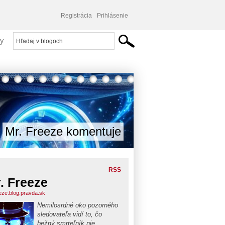
Registrácia
Prihlásenie
y
Mr. Freeze komentuje
RSS
. Freeze
eze.blog.pravda.sk
Nemilosrdné oko pozorného
sledovateľa vidí to, čo
bežný smrteľník nie.