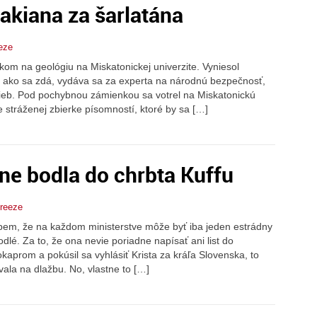
akiana za šarlatána
eze
om na geológiu na Miskatonickej univerzite. Vyniesol
rý ako sa zdá, vydáva sa za experta na národnú bezpečnosť,
žieb. Pod pochybnou zámienkou sa votrel na Miskatonickú
re stráženej zbierke písomností, ktoré by sa […]
ne bodla do chrbta Kuffu
Freeze
ápem, že na každom ministerstve môže byť iba jeden estrádny
dlé. Za to, že ona nevie poriadne napísať ani list do
lokaprom a pokúsil sa vyhlásiť Krista za kráľa Slovenska, to
ala na dlažbu. No, vlastne to […]