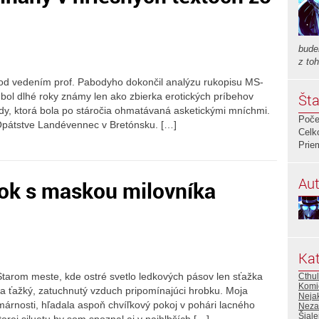
budem
z to
 pod vedením prof. Pabodyho dokončil analýzu rukopisu MS-
 bol dlhé roky známy len ako zbierka erotických príbehov
Šta
iady, ktorá bola po stáročia ohmatávaná asketickými mníchmi.
Poče
pátstve Landévennec v Bretónsku. […]
Celk
Prie
Aut
rok s maskou milovníka
Kat
tarom meste, kde ostré svetlo ledkových pásov len sťažka
Cthu
Komic
a ťažký, zatuchnutý vzduch pripomínajúci hrobku. Moja
Nejak
árnosti, hľadala aspoň chvíľkový pokoj v pohári lacného
Neza
Šiale