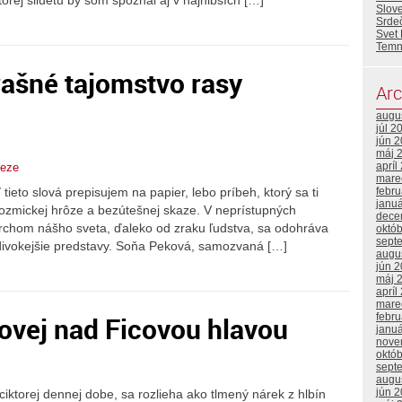
torej siluetu by som spoznal aj v najhlbších […]
Slove
Srde
Svet 
Temn
rašné tajomstvo rasy
Arc
augu
júl 2
jún 
máj 
apríl
eeze
mare
 tieto slová prepisujem na papier, lebo príbeh, ktorý sa ti
febr
janu
ozmickej hrôze a bezútešnej skaze. V neprístupných
dece
rchom nášho sveta, ďaleko od zraku ľudstva, sa odohráva
októ
sept
jdivokejšie predstavy. Soňa Peková, samozvaná […]
augu
jún 
máj 
apríl
mare
ovej nad Ficovou hlavou
febr
janu
nove
októ
sept
augu
jún 
iktorej dennej dobe, sa rozlieha ako tlmený nárek z hlbín