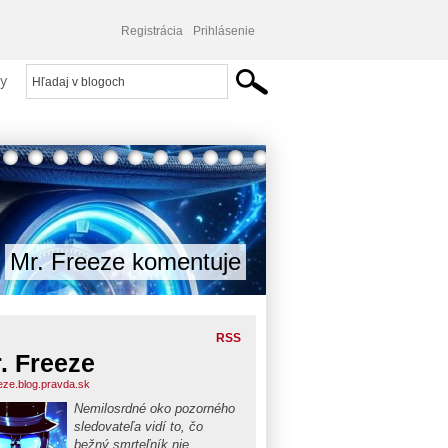
Registrácia
Prihlásenie
y
Mr. Freeze komentuje
RSS
. Freeze
eze.blog.pravda.sk
Nemilosrdné oko pozorného
sledovateľa vidí to, čo
bežný smrteľník nie.