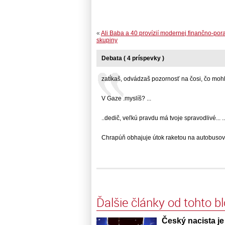
«
Ali Baba a 40 provízií modernej finančno-po
skupiny
Debata ( 4 príspevky )
zatĺkaš, odvádzaš pozornosť na čosi, čo mohlo.
V Gaze .myslíš? ...
..dedič, veľkú pravdu má tvoje spravodlivé... ..
Chrapúň obhajuje útok raketou na autobusovú.
Ďalšie články od tohto b
Český nacista j