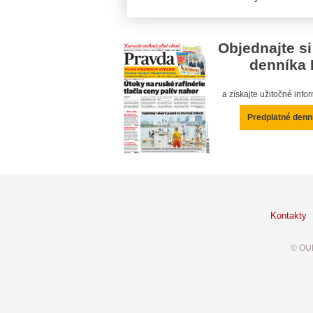
Objednajte si
denníka 
a získajte užitočné inf
Predplatné denn
Kontakty
© OUR