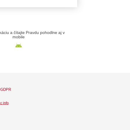
likáciu a čítajte Pravdu pohodlne aj v
mobile
GDPR
c info
.