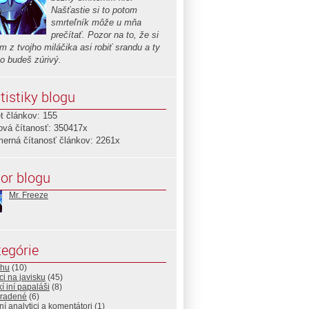
Našťastie si to potom
smrteľník môže u mňa
prečítať. Pozor na to, že si
 z tvojho miláčika asi robiť srandu a ty
ho budeš zúrivý.
tistiky blogu
t článkov: 155
ová čítanosť: 350417x
merná čítanosť článkov: 2261x
or blogu
Mr. Freeze
egórie
lhu
(10)
i na javisku
(45)
í iní papaláši
(8)
radené
(6)
ní analytici a komentátori
(1)