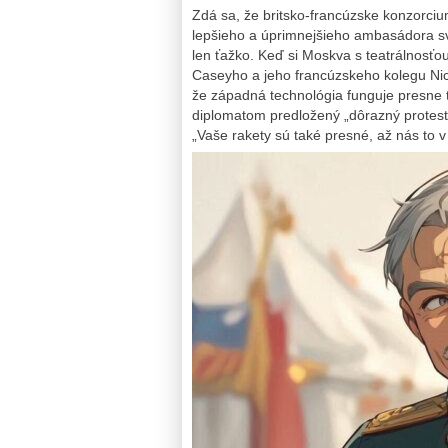
Zdá sa, že britsko-francúzske konzorci
lepšieho a úprimnejšieho ambasádora svo
len ťažko. Keď si Moskva s teatrálnosťo
Caseyho a jeho francúzskeho kolegu Nicol
že západná technológia funguje presne 
diplomatom predložený „dôrazný protest“,
„Vaše rakety sú také presné, až nás to v