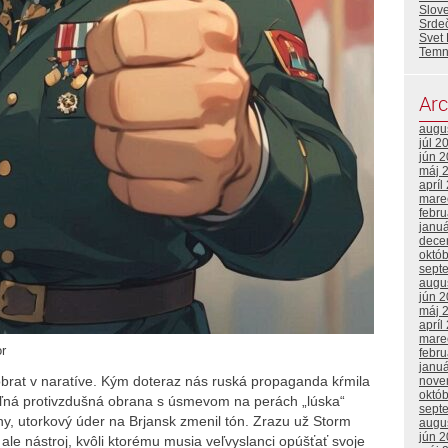
Slove
Srde
Svet 
Temn
Arc
augu
júl 2
jún 
máj 
apríl
mare
febr
janu
dece
októ
sept
augu
jún 
máj 
apríl
mare
or
febr
janu
obrat v naratíve. Kým doteraz nás ruská propaganda kŕmila
nove
októ
eľná protivzdušná obrana s úsmevom na perách „lúska“
sept
y, utorkový úder na Brjansk zmenil tón. Zrazu už Storm
augu
jún 
ale nástroj, kvôli ktorému musia veľvyslanci opúšťať svoje