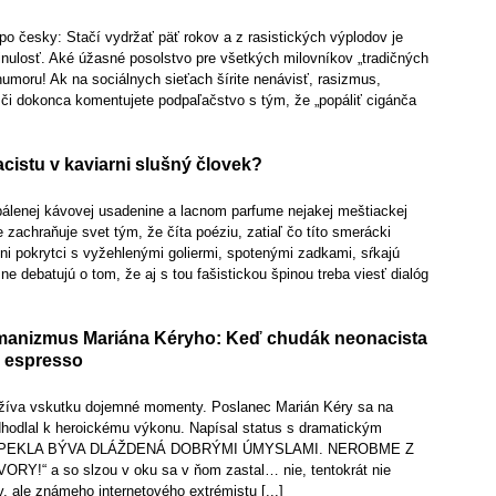
 po česky: Stačí vydržať päť rokov a z rasistických výplodov je
nulosť. Aké úžasné posolstvo pre všetkých milovníkov „tradičných
umoru! Ak na sociálnych sieťach šírite nenávisť, rasizmus,
či dokonca komentujete podpaľačstvo s tým, že „popáliť cigánča
cistu v kaviarni slušný človek?
álenej kávovej usadenine a lacnom parfume nejakej meštiackej
e zachraňuje svet tým, že číta poéziu, zatiaľ čo títo smerácki
álni pokrytci s vyžehlenými goliermi, spotenými zadkami, sŕkajú
ne debatujú o tom, že aj s tou fašistickou špinou treba viesť dialóg
manizmus Mariána Kéryho: Keď chudák neonacista
 espresso
ažíva vskutku dojemné momenty. Poslanec Marián Kéry sa na
dhodlal k heroickému výkonu. Napísal status s dramatickým
 PEKLA BÝVA DLÁŽDENÁ DOBRÝMI ÚMYSLAMI. NEROBME Z
Y!“ a so slzou v oku sa v ňom zastal… nie, tentokrát nie
 ale známeho internetového extrémistu [...]