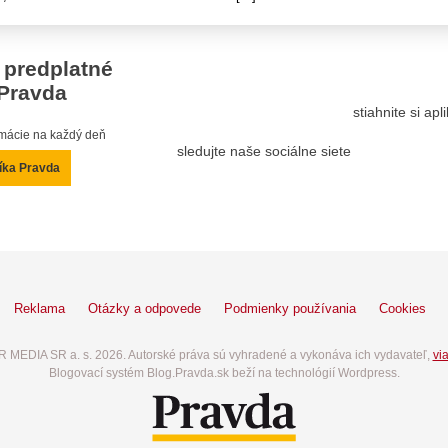
 predplatné
Pravda
stiahnite si ap
ormácie na každý deň
sledujte naše sociálne siete
íka Pravda
Reklama
Otázky a odpovede
Podmienky používania
Cookies
 MEDIA SR a. s. 2026. Autorské práva sú vyhradené a vykonáva ich vydavateľ,
via
Blogovací systém Blog.Pravda.sk beží na technológií Wordpress.