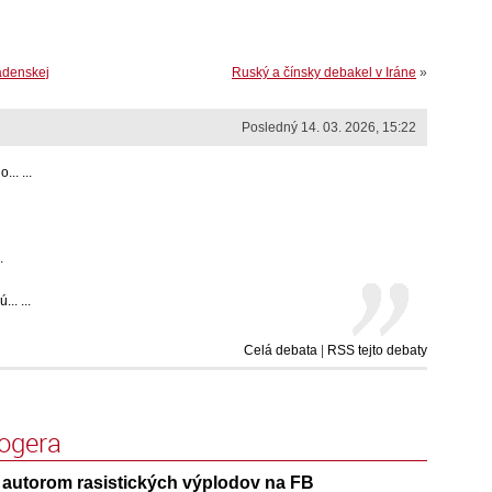
radenskej
Ruský a čínsky debakel v Iráne
»
Posledný 14. 03. 2026, 15:22
.. ...
.
.. ...
Celá debata
|
RSS tejto debaty
logera
e autorom rasistických výplodov na FB