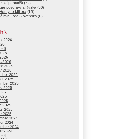
nskí papaláši
(72)
čné pozdravy z Ruska
(50)
Henryho Millera
(15)
á minulosť Slovenska
(6)
hív
st 2026
026
2026
2026
 2026
c 2026
uár 2026
ár 2026
mber 2025
ber 2025
ember 2025
st 2025
2025
2025
 2025
c 2025
uár 2025
ár 2025
mber 2024
ber 2024
ember 2024
st 2024
2024