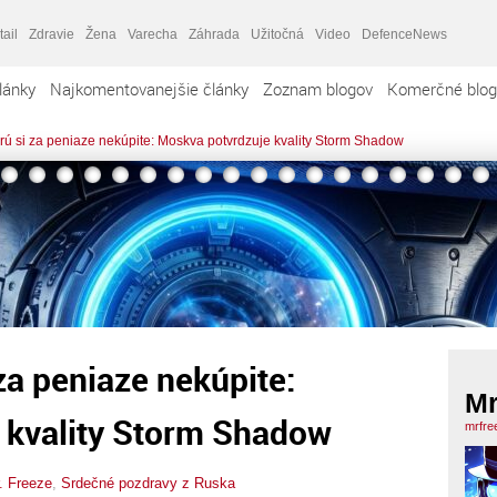
tail
Zdravie
Žena
Varecha
Záhrada
Užitočná
Video
DefenceNews
lánky
Najkomentovanejšie články
Zoznam blogov
Komerčné blog
rú si za peniaze nekúpite: Moskva potvrdzuje kvality Storm Shadow
za peniaze nekúpite:
Mr
 kvality Storm Shadow
mrfre
. Freeze
,
Srdečné pozdravy z Ruska