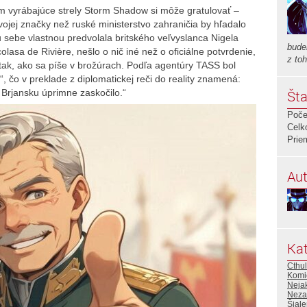
um vyrábajúce strely Storm Shadow si môže gratulovať –
jej značky než ruské ministerstvo zahraničia by hľadalo
u sebe vlastnou predvolala britského veľvyslanca Nigela
budem
asa de Rivière, nešlo o nič iné než o oficiálne potvrdenie,
z to
tak, ako sa píše v brožúrach. Podľa agentúry TASS bol
 čo v preklade z diplomatickej reči do reality znamená:
 Brjansku úprimne zaskočilo.“
Šta
Poče
Celk
Prie
Aut
Kat
Cthu
Komic
Nejak
Neza
Šiale