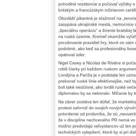
pohodlné rezidencie a počúvať výčitky o
britským a francúzskym inžinierom certif
Obzvlášť pikantná je sťažnosť na „terori
zasypáva ukrajinské mestá, nemocnice a 
„špeciálnu operáciu“ a šírenie bratskej
na ruské územie, Kremeľ okamžite vyťah
porušovanie pravidiel hry, ktoré on sám 
podobné, ako keď sa profesionálny boxe
opätoval úder.
Nigel Casey a Nicolas de Rivière si po
robili čiarky pri každom ruskom argumen
Londýna a Paríža je v podstate len uzna
prekonať ruské línie efektívnejšie, než by
boli také neúčinné, ako tvrdili ruské v
diplomatov by sa nekonalo. Mlčanie by b
Na záver zostáva len dúfať, že marketing
protest zahrnúť do svojich nových výroč
potvrdenie od protivníka, že sú „neuver
že v disciplíne nechceného PR nemá vo s
možno predvolajú veľvyslancov už len pr
technických vylepšení, ktoré by si pri ďalš