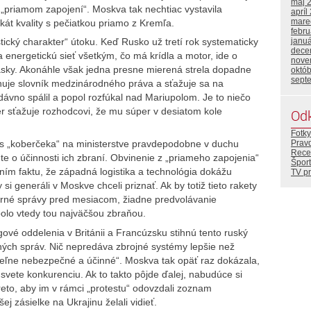
máj 
 „priamom zapojení“. Moskva tak nechtiac vystavila
apríl
mare
ikát kvality s pečiatkou priamo z Kremľa.
febr
janu
stický charakter“ útoku. Keď Rusko už tretí rok systematicky
dece
energetickú sieť všetkým, čo má krídla a motor, ide o
nove
 lásky. Akonáhle však jedna presne mierená strela dopadne
októ
sept
uje slovník medzinárodného práva a sťažuje sa na
dávno spálil a popol rozfúkal nad Mariupolom. Je to niečo
r sťažuje rozhodcovi, že mu súper v desiatom kole
Od
Fotky
Prav
čas „koberčeka“ na ministerstve pravdepodobne v duchu
Rece
te o účinnosti ich zbraní. Obvinenie z „priameho zapojenia“
Šport
ním faktu, že západná logistika a technológia dokážu
TV p
 si generáli v Moskve chceli priznať. Ak by totiž tieto rakety
ečerné správy pred mesiacom, žiadne predvolávanie
olo vtedy tou najväčšou zbraňou.
ové oddelenia v Británii a Francúzsku stihnú tento ruský
ných správ. Nič nepredáva zbrojné systémy lepšie než
iteľne nebezpečné a účinné“. Moskva tak opäť raz dokázala,
vete konkurenciu. Ak to takto pôjde ďalej, nabudúce si
eto, aby im v rámci „protestu“ odovzdali zoznam
ej zásielke na Ukrajinu želali vidieť.