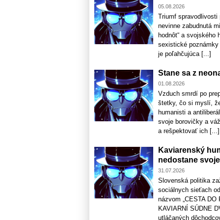
05.08.2026
Triumf spravodlivosti
nevinne zabudnutá mi
hodnôt“ a svojského h
sexistické poznámky 
je poľahčujúca [...]
Stane sa z neona
01.08.2026
Vzduch smrdí po prep
štetky, čo si myslí, ž
humanisti a antiliber
svoje borovičky a váž
a rešpektovať ich [...]
Kaviarenský hu
nedostane svoje
31.07.2026
Slovenská politika z
sociálnych sieťach o
názvom „CESTA DO
KAVIARNÍ SÚDNE DVOR
utláčaných dôchodcov,