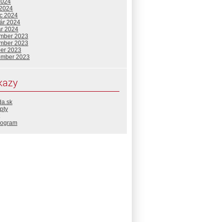
2024
 2024
c 2024
uár 2024
ár 2024
mber 2023
mber 2023
ber 2023
ember 2023
kazy
da.sk
pty
rogram