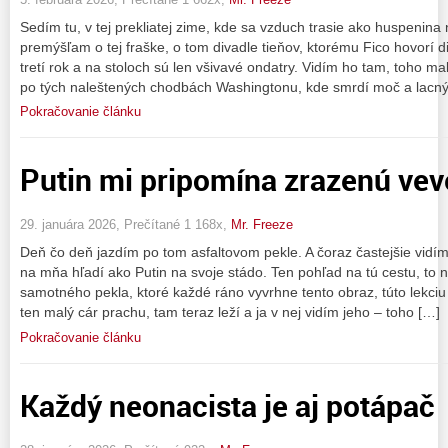
Sedím tu, v tej prekliatej zime, kde sa vzduch trasie ako huspenin
premýšľam o tej fraške, o tom divadle tieňov, ktorému Fico hovorí
tretí rok a na stoloch sú len všivavé ondatry. Vidím ho tam, toho ma
po tých naleštených chodbách Washingtonu, kde smrdí moč a lacn
Pokračovanie článku
Putin mi pripomína zrazenú vev
29. januára 2026, Prečítané 1 168x,
Mr. Freeze
Deň čo deň jazdím po tom asfaltovom pekle. A čoraz častejšie vidím
na mňa hľadí ako Putin na svoje stádo. Ten pohľad na tú cestu, to nie 
samotného pekla, ktoré každé ráno vyvrhne tento obraz, túto lekciu
ten malý cár prachu, tam teraz leží a ja v nej vidím jeho – toho […]
Pokračovanie článku
Každý neonacista je aj potápač