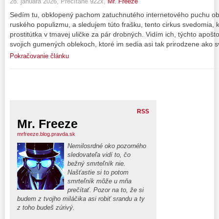
28. januára 2026, Prečítané 922x,
Mr. Freeze
Sedím tu, obklopený pachom zatuchnutého internetového puchu o
ruského populizmu, a sledujem túto frašku, tento cirkus svedomia,
prostitútka v tmavej uličke za pár drobných. Vidím ich, týchto apošto
svojich gumených oblekoch, ktoré im sedia asi tak prirodzene ako s
Pokračovanie článku
RSS
Mr. Freeze
mrfreeze.blog.pravda.sk
Nemilosrdné oko pozorného
sledovateľa vidí to, čo
bežný smrteľník nie.
Našťastie si to potom
smrteľník môže u mňa
prečítať. Pozor na to, že si
budem z tvojho miláčika asi robiť srandu a ty
z toho budeš zúrivý.