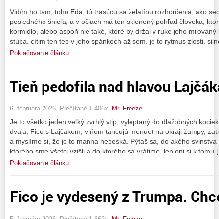
Vidím ho tam, toho Eda, tú trasúcu sa želatínu rozhorčenia, ako s
posledného šnicľa, a v očiach má ten sklenený pohľad človeka, ktor
kormidlo, alebo aspoň nie také, ktoré by držal v ruke jeho milovan
stúpa, cítim ten tep v jeho spánkoch až sem, je to rytmus zlosti, siln
Pokračovanie článku
Tieň pedofila nad hlavou Lajčák
6. februára 2026, Prečítané 1 406x,
Mr. Freeze
Je to všetko jeden veľký zvrhlý vtip, vyleptaný do dlažobných kocie
dvaja, Fico s Lajčákom, v ňom tancujú menuet na okraji žumpy, zat
a myslíme si, že je to manna nebeská. Pýtaš sa, do akého svinstva 
ktorého sme všetci vzišli a do ktorého sa vrátime, len oni si k tomu 
Pokračovanie článku
Fico je vydesený z Trumpa. Chc
5. februára 2026, Prečítané 1 662x,
Mr. Freeze