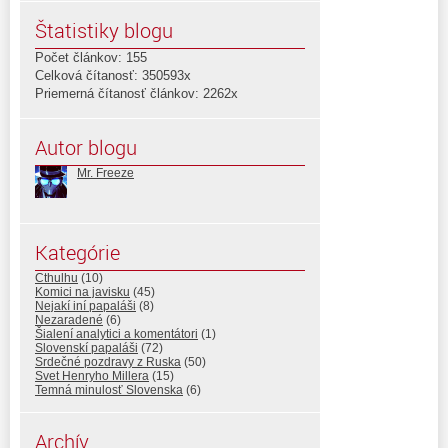
Štatistiky blogu
Počet článkov: 155
Celková čítanosť: 350593x
Priemerná čítanosť článkov: 2262x
Autor blogu
Mr. Freeze
Kategórie
Cthulhu
(10)
Komici na javisku
(45)
Nejakí iní papaláši
(8)
Nezaradené
(6)
Šialení analytici a komentátori
(1)
Slovenskí papaláši
(72)
Srdečné pozdravy z Ruska
(50)
Svet Henryho Millera
(15)
Temná minulosť Slovenska
(6)
Archív