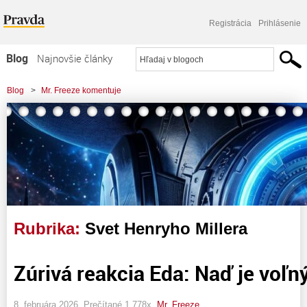
Registrácia
Prihlásenie
Blog
Najnovšie články
Najčítanejšie články
Blog
>
Mr. Freeze komentuje
Najkomentovanejšie články
Zoznam blogov
Komerčné blogy
Rubrika:
Svet Henryho Millera
Zúrivá reakcia Eda: Naď je voľn
8. februára 2026, Prečítané 1 778x,
Mr. Freeze