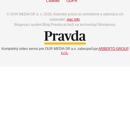
Cookies
GDPR
© OUR MEDIA SR a. s. 2026. Autorské práva sú vyhradené a vykonáva ich
vydavateľ,
viac info
.
Blogovací systém Blog.Pravda.sk beží na technológií Wordpress.
Kompletný video servis pre OUR MEDIA SR a.s. zabezpečuje
ARBERTO GROUP
s.r.o.
.