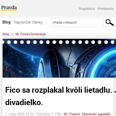
Registrácia
Prihlásenie
Blog
Najnovšie články
Najčítanejšie články
Blog
>
Mr. Freeze komentuje
Najkomentovanejšie články
>
Fico sa rozplakal kvôli lietadlu. Je to divadielko.
Zoznam blogov
Komerčné blogy
Fico sa rozplakal kvôli lietadlu. 
divadielko.
7. mája 2025 22:54
, Prečítané 1 778x,
Mr. Freeze
,
Slovenskí papaláši