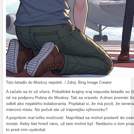
Toto lietadlo do Moskvy nepoletí. / Zdroj: Bing Image Creator
A začalo sa to už včera. Pobaltské krajiny vraj nepustia lietadlo so ž
ísť na podporu Putina do Moskvy. Tak sa vravelo. A dnes premiér žia
odbili ako nejakého kolaboranta. Poplakal si, že má pocit, že sever
mierovú misiu. No počuli ste už trápnejšiu výhovorku?
A popritom mal toľko možností. Napríklad sa mohol postaviť do os
moste. Keby šiel hneď ráno, už tam mohol byť. Nedávno o tom písal
to pred ním vyskúšal.