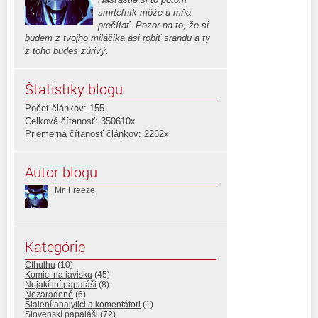
smrteľník môže u mňa
prečítať. Pozor na to, že si
budem z tvojho miláčika asi robiť srandu a ty
z toho budeš zúrivý.
Štatistiky blogu
Počet článkov: 155
Celková čítanosť: 350610x
Priemerná čítanosť článkov: 2262x
Autor blogu
Mr. Freeze
Kategórie
Cthulhu
(10)
Komici na javisku
(45)
Nejakí iní papaláši
(8)
Nezaradené
(6)
Šialení analytici a komentátori
(1)
Slovenskí papaláši
(72)