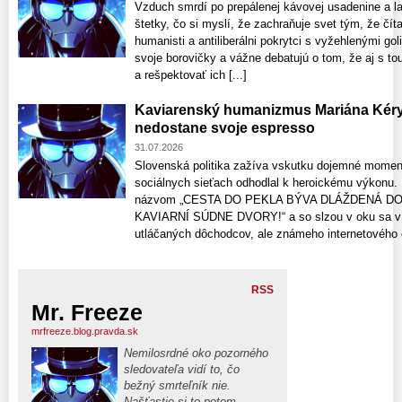
Vzduch smrdí po prepálenej kávovej usadenine a l
štetky, čo si myslí, že zachraňuje svet tým, že číta
humanisti a antiliberálni pokrytci s vyžehlenými go
svoje borovičky a vážne debatujú o tom, že aj s tou
a rešpektovať ich [...]
Kaviarenský humanizmus Mariána Kér
nedostane svoje espresso
31.07.2026
Slovenská politika zažíva vskutku dojemné momen
sociálnych sieťach odhodlal k heroickému výkonu.
názvom „CESTA DO PEKLA BÝVA DLÁŽDENÁ D
KAVIARNÍ SÚDNE DVORY!“ a so slzou v oku sa v ň
utláčaných dôchodcov, ale známeho internetového e
RSS
Mr. Freeze
mrfreeze.blog.pravda.sk
Nemilosrdné oko pozorného
sledovateľa vidí to, čo
bežný smrteľník nie.
Našťastie si to potom