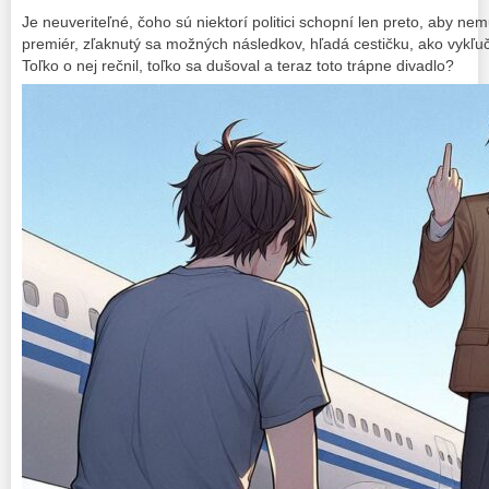
Je neuveriteľné, čoho sú niektorí politici schopní len preto, aby nem
premiér, zľaknutý sa možných následkov, hľadá cestičku, ako vykľu
Toľko o nej rečnil, toľko sa dušoval a teraz toto trápne divadlo?