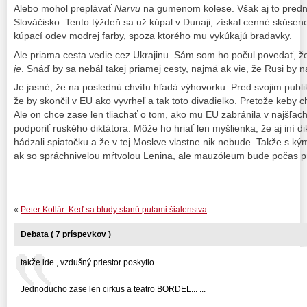
Alebo mohol preplávať
Narvu
na gumenom kolese. Však aj to pred
Slováčisko. Tento týždeň sa už kúpal v Dunaji, získal cenné skúseno
kúpací odev modrej farby, spoza ktorého mu vykúkajú bradavky.
Ale priama cesta vedie cez Ukrajinu. Sám som ho počul povedať, 
je
. Snáď by sa nebál takej priamej cesty, najmä ak vie, že Rusi by na c
Je jasné, že na poslednú chvíľu hľadá výhovorku. Pred svojim publi
že by skončil v EU ako vyvrheľ a tak toto divadielko. Pretože keby c
Ale on chce zase len tliachať o tom, ako mu EU zabránila v najšľach
podporiť ruského diktátora. Môže ho hriať len myšlienka, že aj iní di
hádzali spiatočku a že v tej Moskve vlastne nik nebude. Takže s ký
ak so spráchnivelou mŕtvolou Lenina, ale mauzóleum bude počas pre
«
Peter Kotlár: Keď sa bludy stanú putami šialenstva
Debata ( 7 príspevkov )
takže ide , vzdušný priestor poskytlo... ...
Jednoducho zase len cirkus a teatro BORDEL... ...