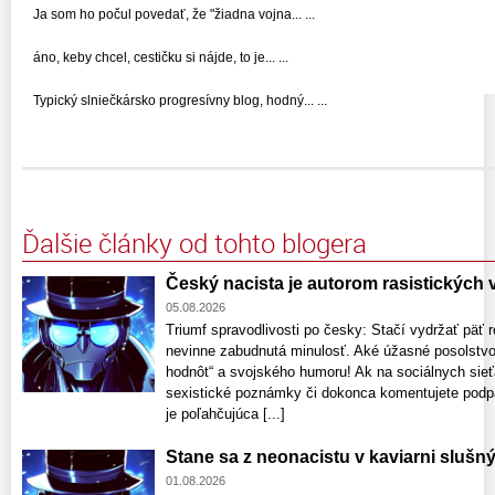
Ja som ho počul povedať, že "žiadna vojna... ...
áno, keby chcel, cestičku si nájde, to je... ...
Typický slniečkársko progresívny blog, hodný... ...
Ďalšie články od tohto blogera
Český nacista je autorom rasistických
05.08.2026
Triumf spravodlivosti po česky: Stačí vydržať päť r
nevinne zabudnutá minulosť. Aké úžasné posolstvo
hodnôt“ a svojského humoru! Ak na sociálnych sieťa
sexistické poznámky či dokonca komentujete podpa
je poľahčujúca [...]
Stane sa z neonacistu v kaviarni slušn
01.08.2026