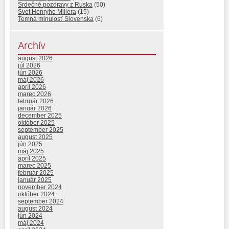
Srdečné pozdravy z Ruska
(50)
Svet Henryho Millera
(15)
Temná minulosť Slovenska
(6)
Archív
august 2026
júl 2026
jún 2026
máj 2026
apríl 2026
marec 2026
február 2026
január 2026
december 2025
október 2025
september 2025
august 2025
jún 2025
máj 2025
apríl 2025
marec 2025
február 2025
január 2025
november 2024
október 2024
september 2024
august 2024
jún 2024
máj 2024